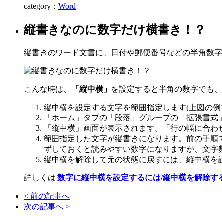
category：
Word
縦書きなのに数字だけ横書き！？
縦書きのワード文書に、日付や郵便番号などの半角数字
こんな時は、
「縦中横」
を設定すると半角の数字でも、
縦中横を設定する文字を範囲指定します(上図の例
「ホーム」タブの「段落」グループの「拡張書式
「縦中横」画面が表示されます。「行の幅に合わ
範囲指定した文字が縦書きになります。前の手順
ずしておくと読みやすい数字になりますが、文字
縦中横を解除して元の状態に戻すには、縦中横を設
詳しくは
数字に縦中横を設定するには/縦中横を解除す
< 前の記事へ
次の記事へ >